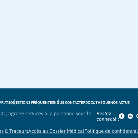
ARIATS
QUESTIONS FRÉQUENTES
NOUS CONTACTER
DOCUTHÈQUE
NOS ACTUS
1901, agréée services à la personne sous le
Restez
Faceboo
Link
connecté :
es & Traceurs
Accès au Dossier Médical
Politique de confidential