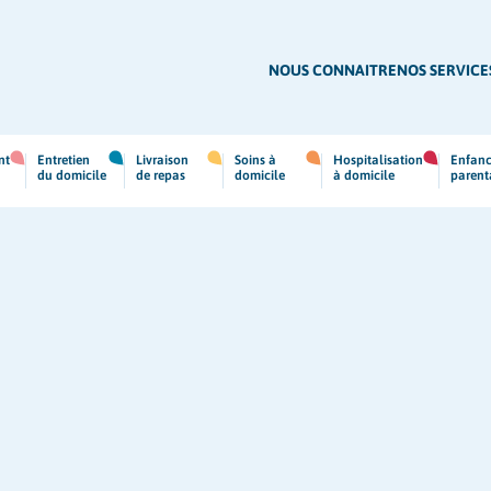
NOUS CONNAITRE
NOS SERVICE
nt
Entretien
Livraison
Soins à
Hospitalisation
Enfanc
du domicile
de repas
domicile
à domicile
parent